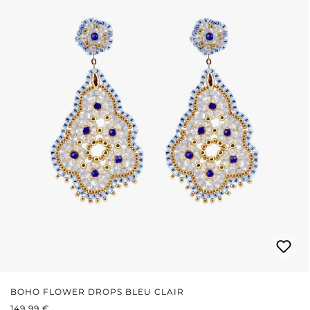
BOHO FLOWER DROPS BLEU CLAIR
PRIX RÉGULIER :
149,99 €