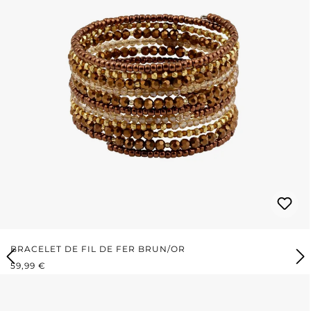
BRACELET DE FIL DE FER BRUN/OR
PRIX RÉGULIER :
59,99 €