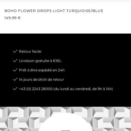
BOHO FLOWER DROPS LIGHT TURQUOISE/BLUE
PRIX RÉGULIER :
149,99 €
Retour facile
Livraison gratuite à €90,-
Prêt à être expédié en 24h
14 jours de droit de retour
+43 (0) 2243 28000 (du lundi au vendredi, de 9h à 14h)