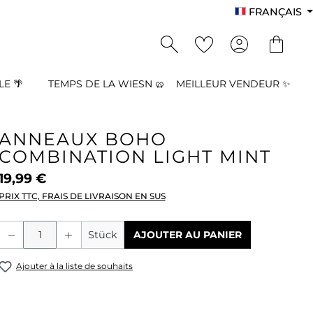
FRANÇAIS
E 🌴
TEMPS DE LA WIESN 🥨
MEILLEUR VENDEUR ✨
ANNEAUX BOHO
COMBINATION LIGHT MINT
19,99 €
PRIX TTC, FRAIS DE LIVRAISON EN SUS
Quantité de produit : Entrez la quant
Stück
AJOUTER AU PANIER
Ajouter à la liste de souhaits