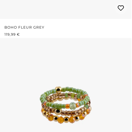
BOHO FLEUR GREY
PRIX RÉGULIER :
119,99 €