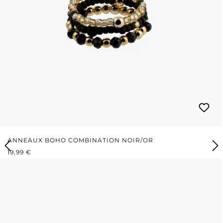
ANNEAUX BOHO COMBINATION NOIR/OR
PRIX RÉGULIER :
19,99 €