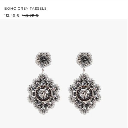
BOHO GREY TASSELS
PRIX DE VENTE :
PRIX RÉGULIER :
112,49 €
149,99 €