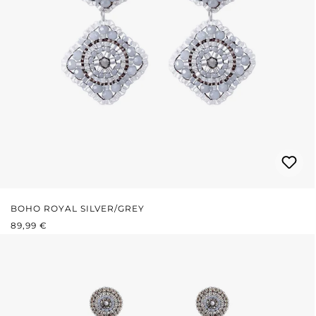
BOHO ROYAL SILVER/GREY
PRIX RÉGULIER :
89,99 €