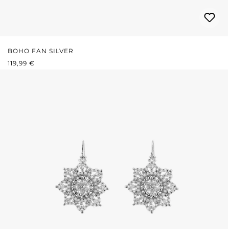
BOHO FAN SILVER
PRIX RÉGULIER :
119,99 €