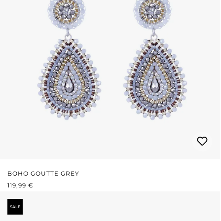
BOHO GOUTTE GREY
PRIX RÉGULIER :
119,99 €
SALE