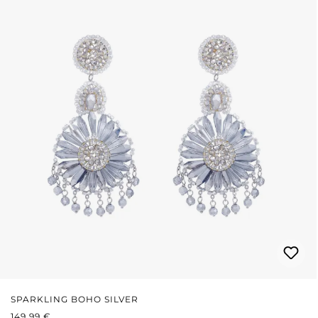
SPARKLING BOHO SILVER
PRIX RÉGULIER :
149,99 €