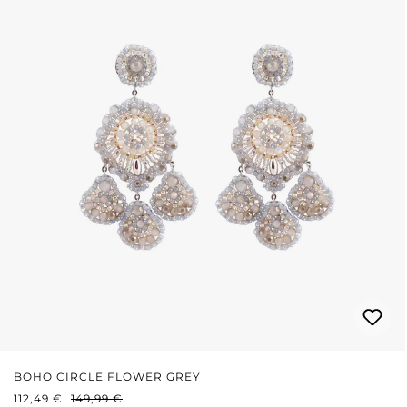
BOHO CIRCLE FLOWER GREY
PRIX DE VENTE :
PRIX RÉGULIER :
112,49 €
149,99 €