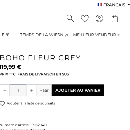
FRANÇAIS
E 🌴
TEMPS DE LA WIESN 🥨
MEILLEUR VENDEUR ✨
BOHO FLEUR GREY
119,99 €
PRIX TTC, FRAIS DE LIVRAISON EN SUS
Quantité de produit : Entrez la quant
Paar
AJOUTER AU PANIER
Ajouter à la liste de souhaits
Numéro d'article :
13132040