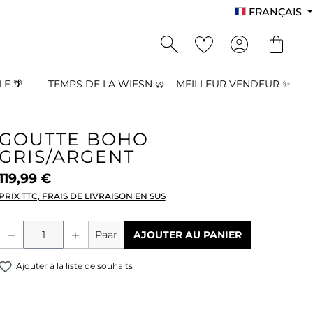
FRANÇAIS
E 🌴
TEMPS DE LA WIESN 🥨
MEILLEUR VENDEUR ✨
GOUTTE BOHO
GRIS/ARGENT
119,99 €
PRIX TTC, FRAIS DE LIVRAISON EN SUS
Quantité de produit : Entrez la quant
Paar
AJOUTER AU PANIER
Ajouter à la liste de souhaits