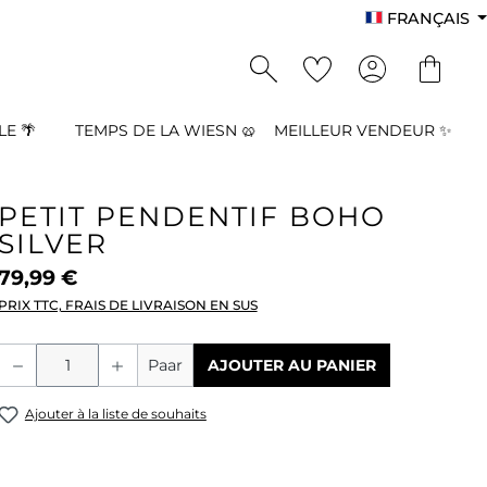
FRANÇAIS
E 🌴
TEMPS DE LA WIESN 🥨
MEILLEUR VENDEUR ✨
PETIT PENDENTIF BOHO
SILVER
79,99 €
PRIX TTC, FRAIS DE LIVRAISON EN SUS
Quantité de produit : Entrez la quant
Paar
AJOUTER AU PANIER
Ajouter à la liste de souhaits