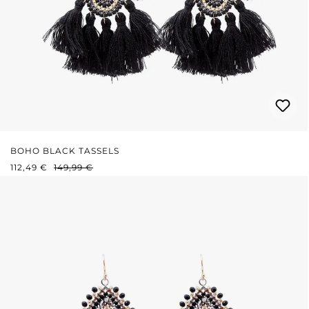
BOHO BLACK TASSELS
PRIX DE VENTE :
PRIX RÉGULIER :
112,49 €
149,99 €