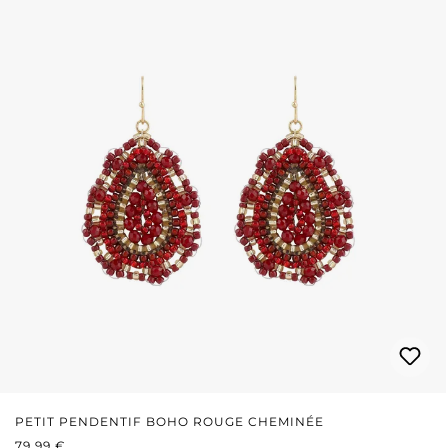
PETIT PENDENTIF BOHO ROUGE CHEMINÉE
PRIX RÉGULIER :
79,99 €