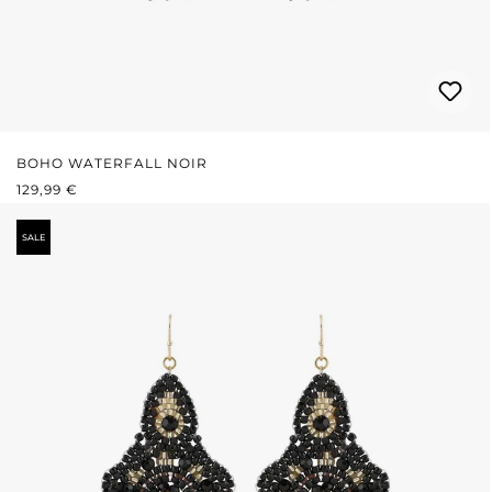
BOHO WATERFALL NOIR
PRIX RÉGULIER :
129,99 €
SALE