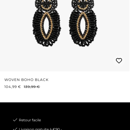
WOVEN BOHO BLACK
PRIX DE VENTE :
PRIX RÉGULIER :
104,99 €
139,99 €
Retour facile
Livraison gratuite à €90,-