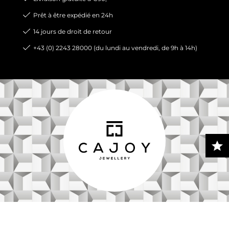
Prêt à être expédié en 24h
14 jours de droit de retour
+43 (0) 2243 28000 (du lundi au vendredi, de 9h à 14h)