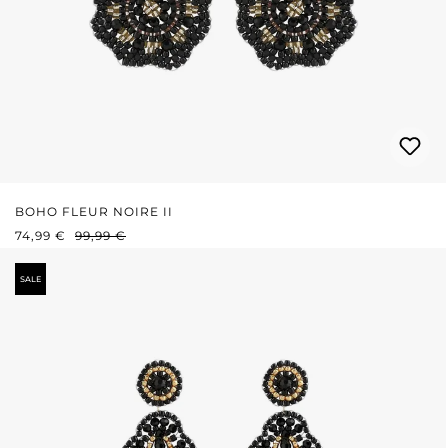
BOHO FLEUR NOIRE II
PRIX DE VENTE :
PRIX RÉGULIER :
74,99 €
99,99 €
SALE