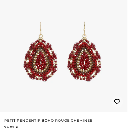
PETIT PENDENTIF BOHO ROUGE CHEMINÉE
PRIX RÉGULIER :
79,99 €