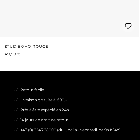
STUD BOHO ROUGE
PRIX RÉGULIER :
49,99 €
Retour facile
Livraison gratuite à €90,-
Prêt à être expédié en 24h
14 jours de droit de retour
+43 (0) 2243 28000 (du lundi au vendredi, de 9h à 14h)