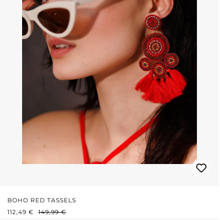
BOHO RED TASSELS
PRIX DE VENTE :
PRIX RÉGULIER :
112,49 €
149,99 €