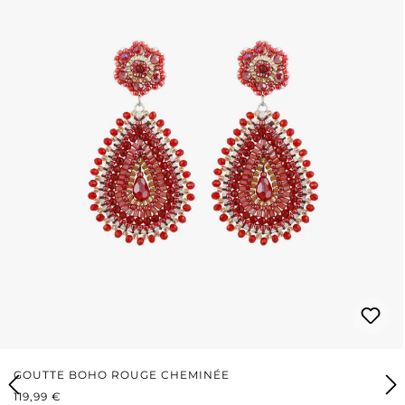
GOUTTE BOHO ROUGE CHEMINÉE
PRIX RÉGULIER :
119,99 €