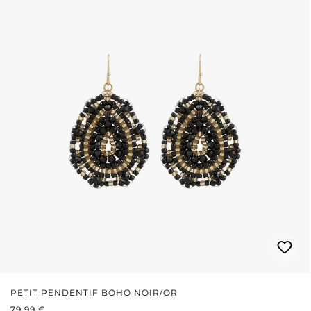
PETIT PENDENTIF BOHO NOIR/OR
PRIX RÉGULIER :
79,99 €