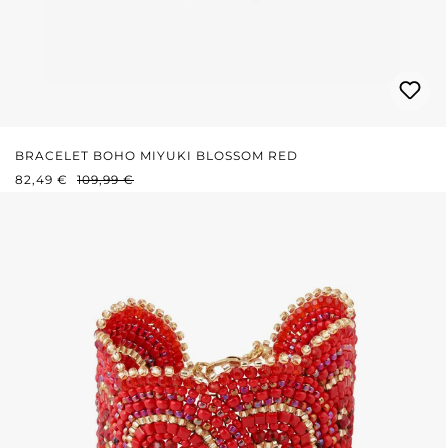
BRACELET BOHO MIYUKI BLOSSOM RED
PRIX DE VENTE :
PRIX RÉGULIER :
82,49 €
109,99 €