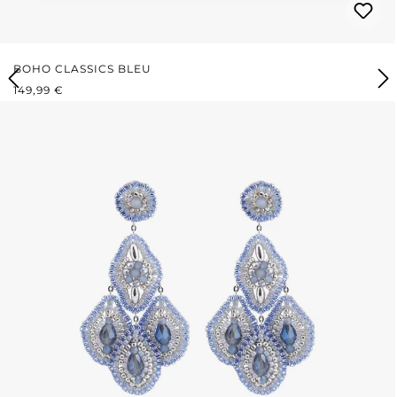
BOHO CLASSICS BLEU
PRIX RÉGULIER :
149,99 €