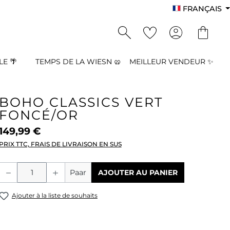
FRANÇAIS
E 🌴
TEMPS DE LA WIESN 🥨
MEILLEUR VENDEUR ✨
BOHO CLASSICS VERT
FONCÉ/OR
149,99 €
PRIX TTC, FRAIS DE LIVRAISON EN SUS
Quantité de produit : Entrez la quant
Paar
AJOUTER AU PANIER
Ajouter à la liste de souhaits