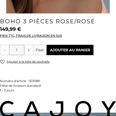
BOHO 3 PIÈCES ROSE/ROSE
149,99 €
PRIX TTC, FRAIS DE LIVRAISON EN SUS
Quantité de produit : Entrez la quantité
Paar
AJOUTER AU PANIER
Ajouter à la liste de souhaits
Numéro d'article :
13131981
Délai de livraison standard :
1 - 3 jours