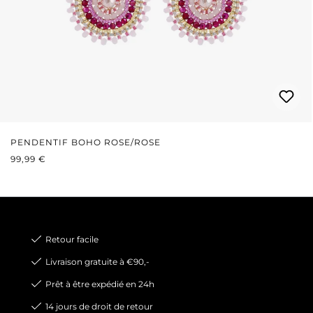
PENDENTIF BOHO ROSE/ROSE
PRIX RÉGULIER :
99,99 €
Retour facile
Livraison gratuite à €90,-
Prêt à être expédié en 24h
14 jours de droit de retour