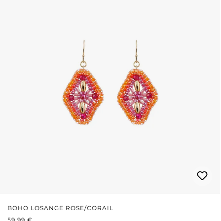
BOHO LOSANGE ROSE/CORAIL
PRIX RÉGULIER :
59,99 €