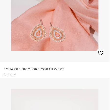
ÉCHARPE BICOLORE CORAIL/VERT
PRIX RÉGULIER :
99,99 €