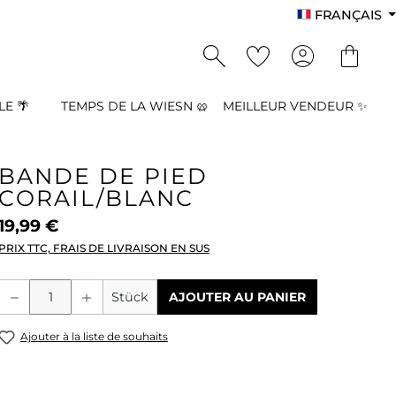
FRANÇAIS
E 🌴
TEMPS DE LA WIESN 🥨
MEILLEUR VENDEUR ✨
BANDE DE PIED
CORAIL/BLANC
19,99 €
PRIX TTC, FRAIS DE LIVRAISON EN SUS
Quantité de produit : Entrez la quant
Stück
AJOUTER AU PANIER
Ajouter à la liste de souhaits