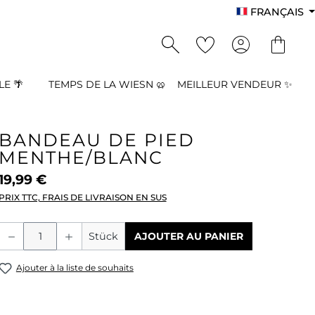
FRANÇAIS
E 🌴
TEMPS DE LA WIESN 🥨
MEILLEUR VENDEUR ✨
BANDEAU DE PIED
MENTHE/BLANC
19,99 €
PRIX TTC, FRAIS DE LIVRAISON EN SUS
Quantité de produit : Entrez la quant
Stück
AJOUTER AU PANIER
Ajouter à la liste de souhaits