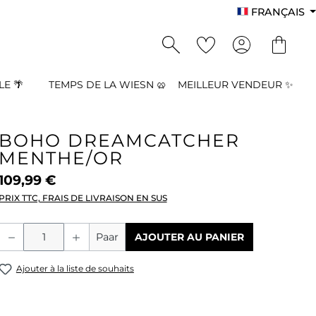
FRANÇAIS
E 🌴
TEMPS DE LA WIESN 🥨
MEILLEUR VENDEUR ✨
BOHO DREAMCATCHER
MENTHE/OR
109,99 €
PRIX TTC, FRAIS DE LIVRAISON EN SUS
Quantité de produit : Entrez la quant
Paar
AJOUTER AU PANIER
Ajouter à la liste de souhaits