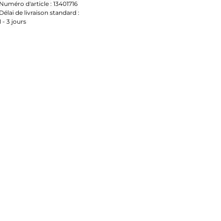
Numéro d'article :
13401716
Délai de livraison standard :
1 - 3 jours