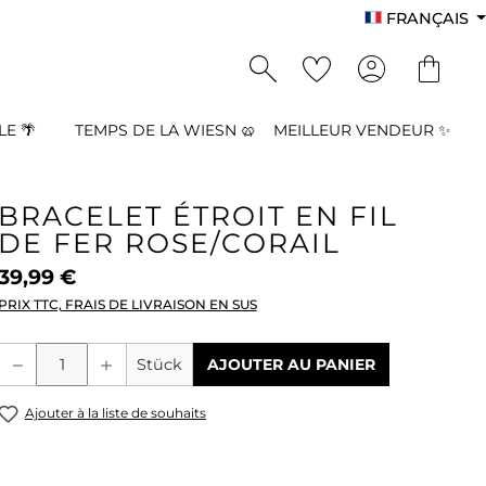
FRANÇAIS
E 🌴
TEMPS DE LA WIESN 🥨
MEILLEUR VENDEUR ✨
BRACELET ÉTROIT EN FIL
DE FER ROSE/CORAIL
39,99 €
PRIX TTC, FRAIS DE LIVRAISON EN SUS
Quantité de produit : Entrez la quant
Stück
AJOUTER AU PANIER
Ajouter à la liste de souhaits