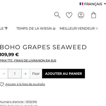
FRANÇAIS
E 🌴
TEMPS DE LA WIESN 🥨
MEILLEUR VENDEUR ✨
BOHO GRAPES SEAWEED
109,99 €
PRIX TTC, FRAIS DE LIVRAISON EN SUS
Quantité de produit : Entrez la quant
Paar
AJOUTER AU PANIER
Ajouter à la liste de souhaits
Numéro d'article :
13132319