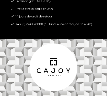
Livraison gratuite à €90,-
Prêt à être expédié en 24h
14 jours de droit de retour
+43 (0) 2243 28000 (du lundi au vendredi, de 9h à 14h)