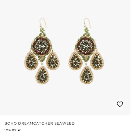
BOHO DREAMCATCHER SEAWEED
PRIX RÉGULIER :
109,99 €