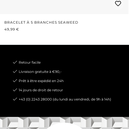
BRACELET À 5 BRANCHES SEAWEED
PRIX RÉGULIER :
49,99 €
Retour facile
Livraison gratuite à €90,-
Prêt à être expédié en 24h
14 jours de droit de retour
+43 (0) 2243 28000 (du lundi au vendredi, de 9h à 14h)