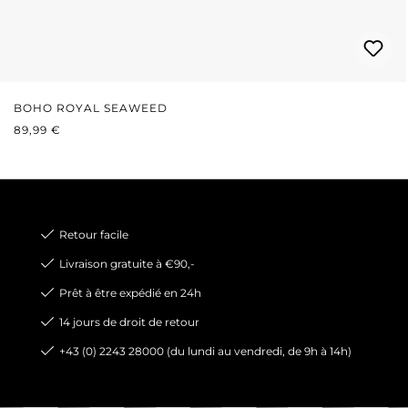
BOHO ROYAL SEAWEED
PRIX RÉGULIER :
89,99 €
Retour facile
Livraison gratuite à €90,-
Prêt à être expédié en 24h
14 jours de droit de retour
+43 (0) 2243 28000 (du lundi au vendredi, de 9h à 14h)