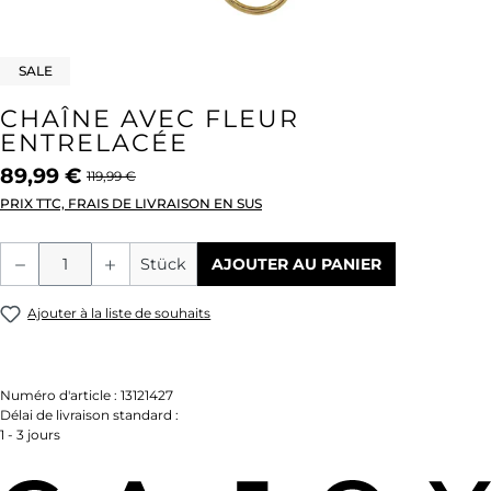
SALE
CHAÎNE AVEC FLEUR
ENTRELACÉE
89,99 €
119,99 €
PRIX TTC, FRAIS DE LIVRAISON EN SUS
Quantité de produit : Entrez la quantité
Stück
AJOUTER AU PANIER
Ajouter à la liste de souhaits
Numéro d'article :
13121427
Délai de livraison standard :
1 - 3 jours