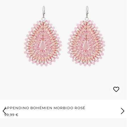
APPENDINO BOHÉMIEN MORBIDO ROSÉ
PREZZO NORMALE:
99,99 €