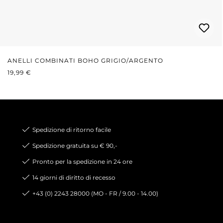
ANELLI COMBINATI BOHO GRIGIO/ARGENTO
PREZZO NORMALE:
19,99 €
Spedizione di ritorno facile
Spedizione gratuita su € 90,-
Pronto per la spedizione in 24 ore
14 giorni di diritto di recesso
+43 (0) 2243 28000 (MO - FR / 9.00 - 14.00)