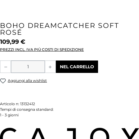
BOHO DREAMCATCHER SOFT
ROSÉ
109,99 €
PREZZI INCL. IVA PIÙ COSTI DI SPEDIZIONE
Quantità del prodotto: inserisci la quant
NEL CARRELLO
Aggiungi alla wishlist
Articolo n:
13132412
Tempi di consegna standard:
1 - 3 giorni