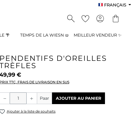
FRANÇAIS
E 🌴
TEMPS DE LA WIESN 🥨
MEILLEUR VENDEUR ✨
PENDENTIFS D'OREILLES
TRÈFLES
49,99 €
PRIX TTC, FRAIS DE LIVRAISON EN SUS
Quantité de produit : Entrez la quant
Paar
AJOUTER AU PANIER
Ajouter à la liste de souhaits