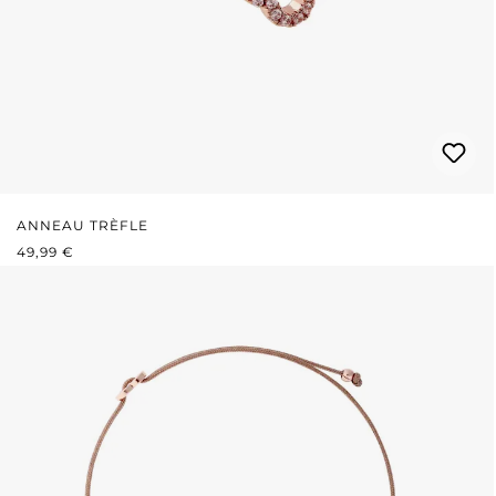
ANNEAU TRÈFLE
PRIX RÉGULIER :
49,99 €