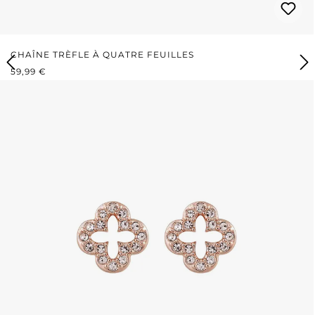
CHAÎNE TRÈFLE À QUATRE FEUILLES
PRIX RÉGULIER :
59,99 €