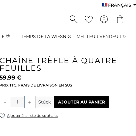
FRANÇAIS
E 🌴
TEMPS DE LA WIESN 🥨
MEILLEUR VENDEUR ✨
CHAÎNE TRÈFLE À QUATRE
FEUILLES
59,99 €
PRIX TTC, FRAIS DE LIVRAISON EN SUS
Quantité de produit : Entrez la quant
Stück
AJOUTER AU PANIER
Ajouter à la liste de souhaits