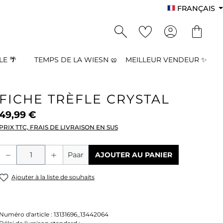
FRANÇAIS
E 🌴
TEMPS DE LA WIESN 🥨
MEILLEUR VENDEUR ✨
FICHE TRÈFLE CRYSTAL
49,99 €
PRIX TTC, FRAIS DE LIVRAISON EN SUS
Quantité de produit : Entrez la quant
Paar
AJOUTER AU PANIER
Ajouter à la liste de souhaits
Numéro d'article :
13131696_13442064