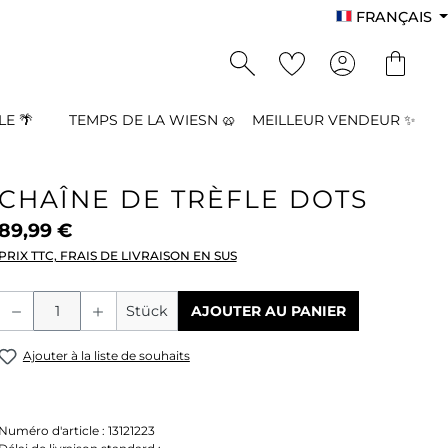
FRANÇAIS
E 🌴
TEMPS DE LA WIESN 🥨
MEILLEUR VENDEUR ✨
CHAÎNE DE TRÈFLE DOTS
89,99 €
PRIX TTC, FRAIS DE LIVRAISON EN SUS
Quantité de produit : Entrez la quant
Stück
AJOUTER AU PANIER
Ajouter à la liste de souhaits
Numéro d'article :
13121223