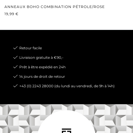
ANNEAUX BOHO COMBINATION PÉTROLE/ROSE
PRIX RÉGULIER :
19,99 €
Retour facile
Livraison gratuite à €90,-
Prêt à être expédié en 24h
14 jours de droit de retour
+43 (0) 2243 28000 (du lundi au vendredi, de 9h à 14h)