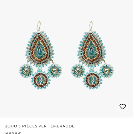
BOHO 3 PIÈCES VERT ÉMERAUDE
PRIX RÉGULIER :
149,99 €