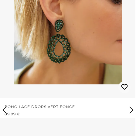
BOHO LACE DROPS VERT FONCÉ
PRIX RÉGULIER :
89,99 €