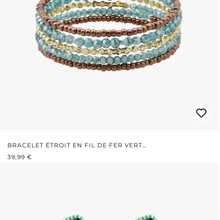
BRACELET ÉTROIT EN FIL DE FER VERT
PRIX RÉGULIER :
ÉMERAUDE/MARRON
39,99 €