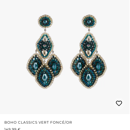
BOHO CLASSICS VERT FONCÉ/OR
PRIX RÉGULIER :
149,99 €