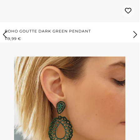
BOHO GOUTTE DARK GREEN PENDANT
PRIX RÉGULIER :
119,99 €