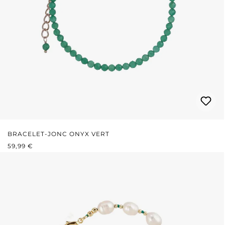
BRACELET-JONC ONYX VERT
PRIX RÉGULIER :
59,99 €