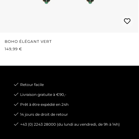
BOHO ÉLÉGANT VERT
PRIX RÉGULIER :
149,99 €
Retour facile
Livraison gratuite à €90,-
Prêt à être expédié en 24h
14 jours de droit de retour
+43 (0) 2243 28000 (du lundi au vendredi, de 9h à 14h)