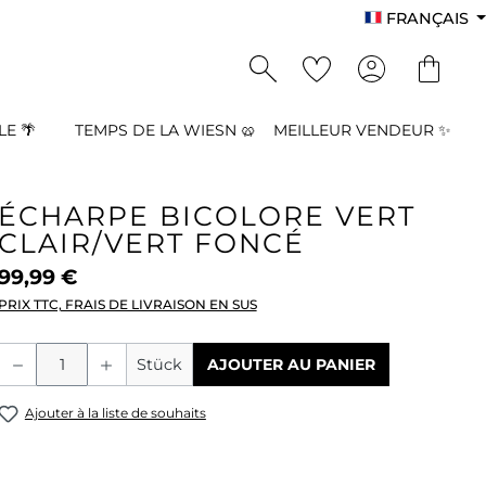
FRANÇAIS
E 🌴
TEMPS DE LA WIESN 🥨
MEILLEUR VENDEUR ✨
ÉCHARPE BICOLORE VERT
CLAIR/VERT FONCÉ
99,99 €
PRIX TTC, FRAIS DE LIVRAISON EN SUS
Quantité de produit : Entrez la quant
Stück
AJOUTER AU PANIER
Ajouter à la liste de souhaits