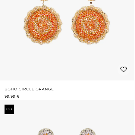
BOHO CIRCLE ORANGE
PRIX RÉGULIER :
99,99 €
SALE