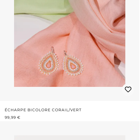
ÉCHARPE BICOLORE CORAIL/VERT
PRIX RÉGULIER :
99,99 €