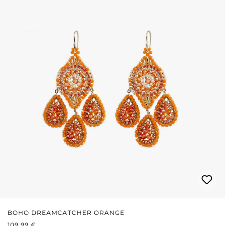
BOHO DREAMCATCHER ORANGE
PRIX RÉGULIER :
109,99 €