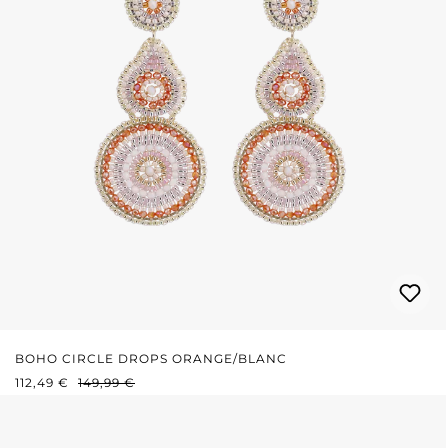
BOHO CIRCLE DROPS ORANGE/BLANC
PRIX DE VENTE :
PRIX RÉGULIER :
112,49 €
149,99 €