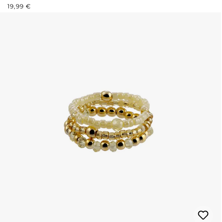
PRIX RÉGULIER :
19,99 €