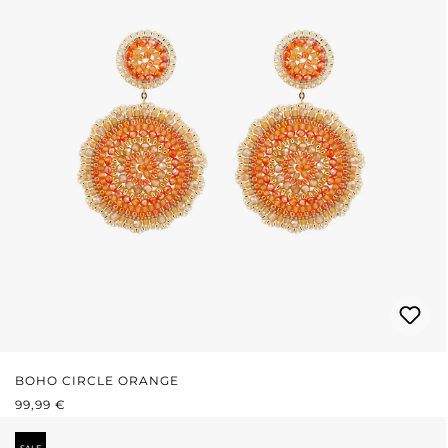
BOHO CIRCLE ORANGE
PRIX RÉGULIER :
99,99 €
SALE