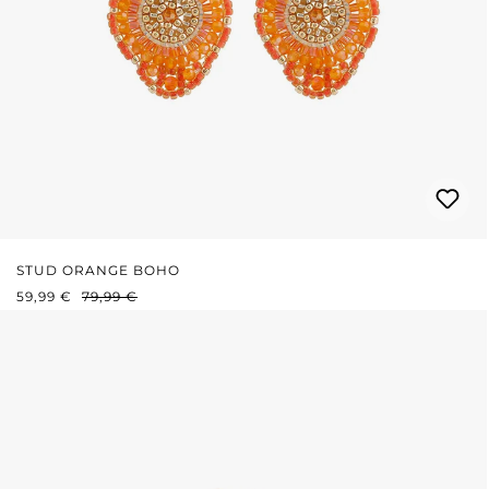
STUD ORANGE BOHO
PRIX DE VENTE :
PRIX RÉGULIER :
59,99 €
79,99 €