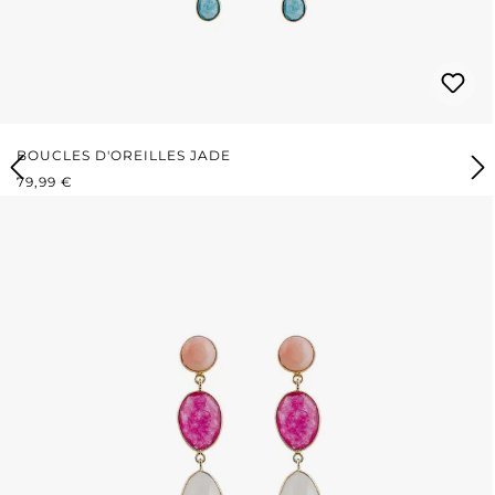
BOUCLES D'OREILLES JADE
PRIX RÉGULIER :
79,99 €