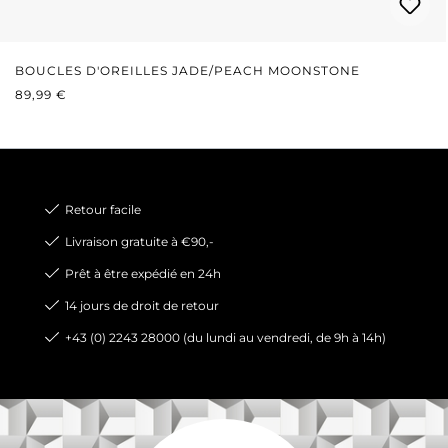
BOUCLES D'OREILLES JADE/PEACH MOONSTONE
PRIX RÉGULIER :
89,99 €
Retour facile
Livraison gratuite à €90,-
Prêt à être expédié en 24h
14 jours de droit de retour
+43 (0) 2243 28000 (du lundi au vendredi, de 9h à 14h)