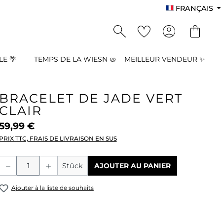
FRANÇAIS
E 🌴
TEMPS DE LA WIESN 🥨
MEILLEUR VENDEUR ✨
BRACELET DE JADE VERT
CLAIR
59,99 €
PRIX TTC, FRAIS DE LIVRAISON EN SUS
Quantité de produit : Entrez la quant
Stück
AJOUTER AU PANIER
Ajouter à la liste de souhaits