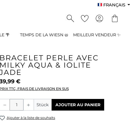
FRANÇAIS
E 🌴
TEMPS DE LA WIESN 🥨
MEILLEUR VENDEUR ✨
BRACELET PERLE AVEC
MILKY AQUA & IOLITE
JADE
39,99 €
PRIX TTC, FRAIS DE LIVRAISON EN SUS
Quantité de produit : Entrez la quant
Stück
AJOUTER AU PANIER
Ajouter à la liste de souhaits