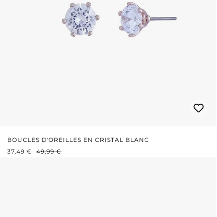
BOUCLES D'OREILLES EN CRISTAL BLANC
PRIX DE VENTE :
PRIX RÉGULIER :
37,49 €
49,99 €