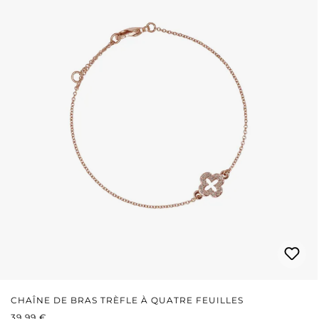
CHAÎNE DE BRAS TRÈFLE À QUATRE FEUILLES
PRIX RÉGULIER :
39,99 €