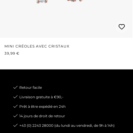
MINI CRÉOLES AVEC CRISTAUX
PRIX RÉGULIER :
39,99 €
Retour facile
Livraison gratuite à €90,-
Prêt à être expédié en 24h
14 jours de droit de retour
+43 (0) 2243 28000 (du lundi au vendredi, de 9h à 14h)