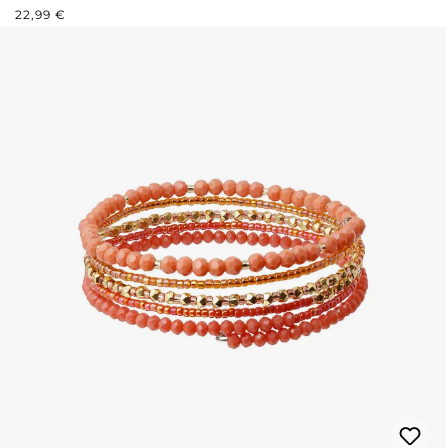
PRIX RÉGULIER :
22,99 €