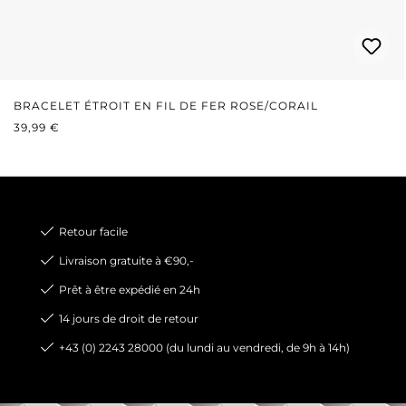
BRACELET ÉTROIT EN FIL DE FER ROSE/CORAIL
PRIX RÉGULIER :
39,99 €
Retour facile
Livraison gratuite à €90,-
Prêt à être expédié en 24h
14 jours de droit de retour
+43 (0) 2243 28000 (du lundi au vendredi, de 9h à 14h)