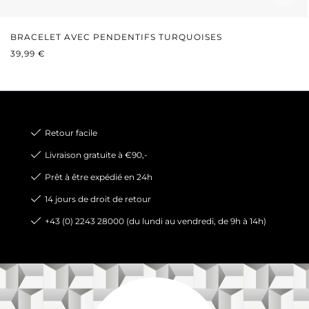
BRACELET AVEC PENDENTIFS TURQUOISES
PRIX RÉGULIER :
39,99 €
Retour facile
Livraison gratuite à €90,-
Prêt à être expédié en 24h
14 jours de droit de retour
+43 (0) 2243 28000 (du lundi au vendredi, de 9h à 14h)