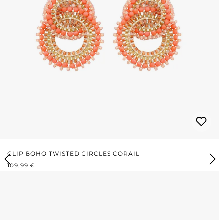
CLIP BOHO TWISTED CIRCLES CORAIL
PRIX RÉGULIER :
109,99 €