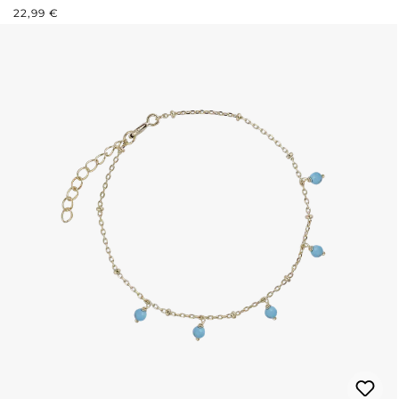
PRIX RÉGULIER :
22,99 €