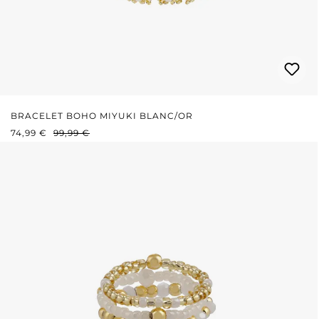
BRACELET BOHO MIYUKI BLANC/OR
PRIX DE VENTE :
PRIX RÉGULIER :
74,99 €
99,99 €