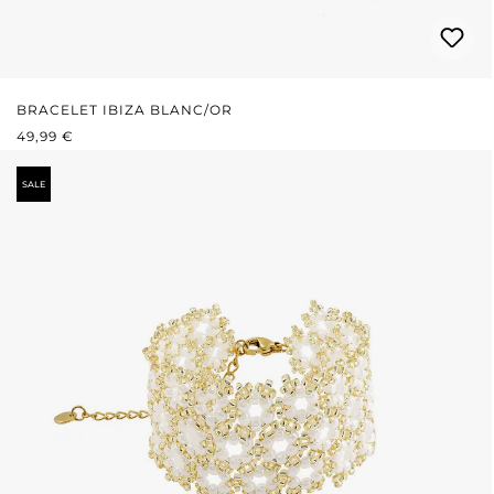
BRACELET IBIZA BLANC/OR
PRIX RÉGULIER :
49,99 €
SALE