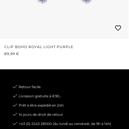
CLIP BOHO ROYAL LIGHT PURPLE
PRIX RÉGULIER :
89,99 €
Retour facile
Livraison gratuite à €90,-
Prêt à être expédié en 24h
14 jours de droit de retour
+43 (0) 2243 28000 (du lundi au vendredi, de 9h à 14h)