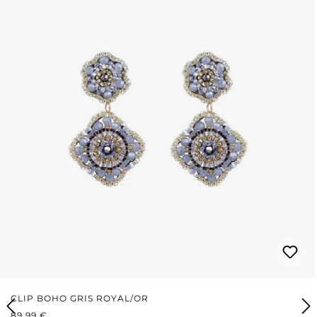
CLIP BOHO GRIS ROYAL/OR
PRIX RÉGULIER :
89,99 €