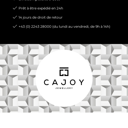
Prêt à être expédié en 24h
14 jours de droit de retour
+43 (0) 2243 28000 (du lundi au vendredi, de 9h à 14h)