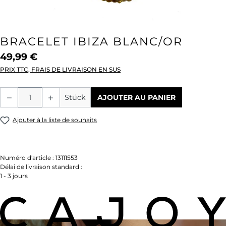
BRACELET IBIZA BLANC/OR
49,99 €
PRIX TTC, FRAIS DE LIVRAISON EN SUS
Quantité de produit : Entrez la quantité
Stück
AJOUTER AU PANIER
Ajouter à la liste de souhaits
Numéro d'article :
13111553
Délai de livraison standard :
1 - 3 jours