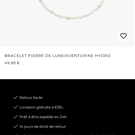
BRACELET PIERRE DE LUNE/AVENTURINE HYDRO
PRIX RÉGULIER :
49,99 €
Retour facile
Livraison gratuite à €90,-
Prêt à être expédié en 24h
14 jours de droit de retour