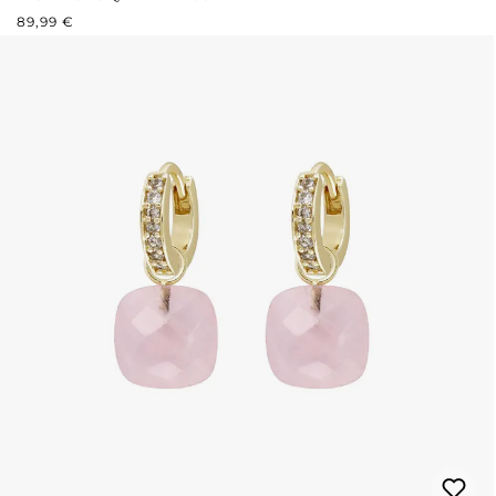
PRIX RÉGULIER :
89,99 €