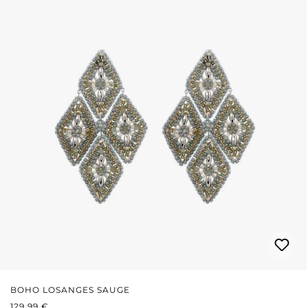
BOHO LOSANGES SAUGE
PRIX RÉGULIER :
129,99 €