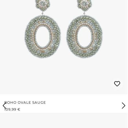
BOHO OVALE SAUGE
PRIX RÉGULIER :
109,99 €