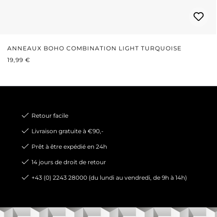
ANNEAUX BOHO COMBINATION LIGHT TURQUOISE
PRIX RÉGULIER :
19,99 €
Retour facile
Livraison gratuite à €90,-
Prêt à être expédié en 24h
14 jours de droit de retour
+43 (0) 2243 28000 (du lundi au vendredi, de 9h à 14h)