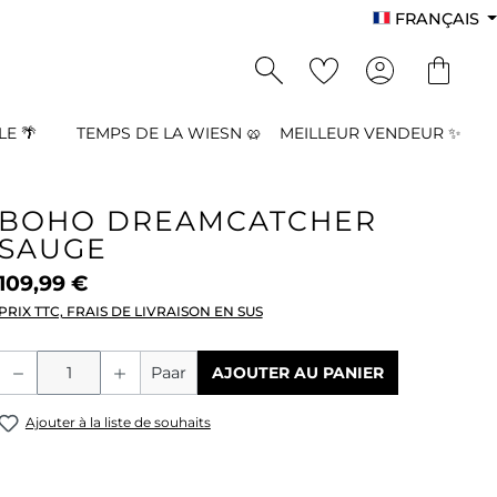
FRANÇAIS
E 🌴
TEMPS DE LA WIESN 🥨
MEILLEUR VENDEUR ✨
BOHO DREAMCATCHER
SAUGE
109,99 €
PRIX TTC, FRAIS DE LIVRAISON EN SUS
Quantité de produit : Entrez la quant
Paar
AJOUTER AU PANIER
Ajouter à la liste de souhaits