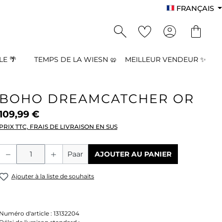
FRANÇAIS
E 🌴
TEMPS DE LA WIESN 🥨
MEILLEUR VENDEUR ✨
BOHO DREAMCATCHER OR
109,99 €
PRIX TTC, FRAIS DE LIVRAISON EN SUS
Quantité de produit : Entrez la quant
Paar
AJOUTER AU PANIER
Ajouter à la liste de souhaits
Numéro d'article :
13132204