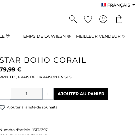
FRANÇAIS
E 🌴
TEMPS DE LA WIESN 🥨
MEILLEUR VENDEUR ✨
STAR BOHO CORAIL
79,99 €
PRIX TTC, FRAIS DE LIVRAISON EN SUS
Quantité de produit : Entrez la quant
AJOUTER AU PANIER
Ajouter à la liste de souhaits
Numéro d'article :
13132397