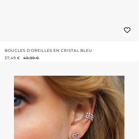
BOUCLES D'OREILLES EN CRISTAL BLEU
PRIX DE VENTE :
PRIX RÉGULIER :
37,49 €
49,99 €