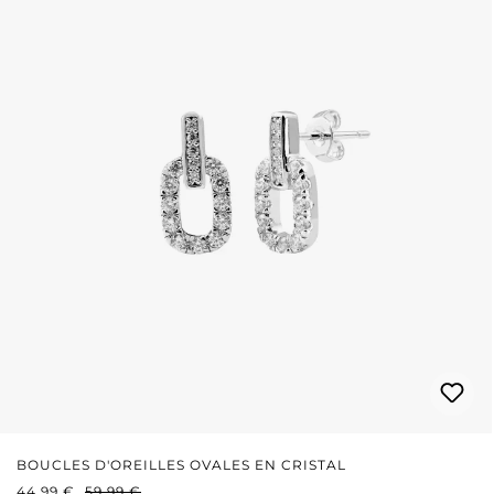
BOUCLES D'OREILLES OVALES EN CRISTAL
PRIX DE VENTE :
PRIX RÉGULIER :
44,99 €
59,99 €