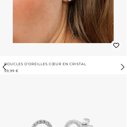
BOUCLES D'OREILLES CŒUR EN CRISTAL
PRIX RÉGULIER :
59,99 €