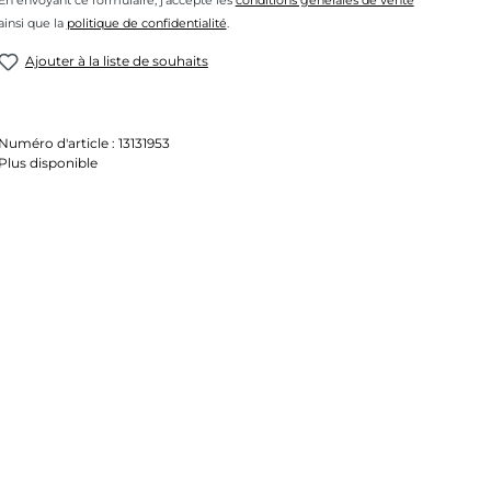
En envoyant ce formulaire, j'accepte les
conditions générales de vente
ainsi que la
politique de confidentialité
.
Ajouter à la liste de souhaits
Numéro d'article :
13131953
Plus disponible