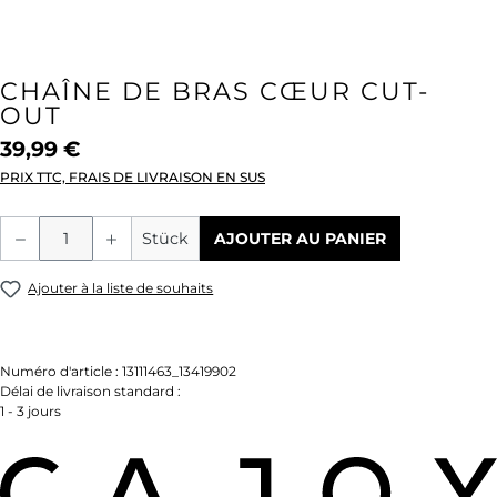
CHAÎNE DE BRAS CŒUR CUT-
OUT
39,99 €
PRIX TTC, FRAIS DE LIVRAISON EN SUS
Quantité de produit : Entrez la quantité
Stück
AJOUTER AU PANIER
Ajouter à la liste de souhaits
Numéro d'article :
13111463_13419902
Délai de livraison standard :
1 - 3 jours