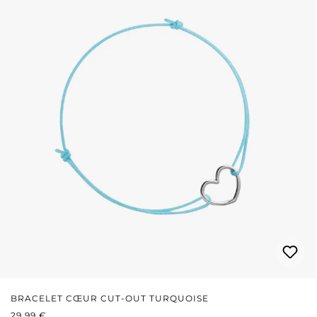
BRACELET CŒUR CUT-OUT TURQUOISE
PRIX RÉGULIER :
29,99 €