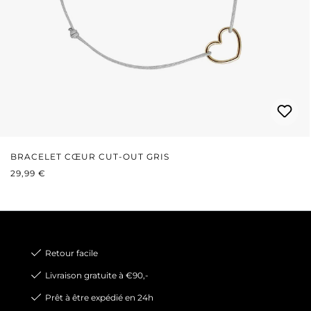
BRACELET CŒUR CUT-OUT GRIS
PRIX RÉGULIER :
29,99 €
Retour facile
Livraison gratuite à €90,-
Prêt à être expédié en 24h